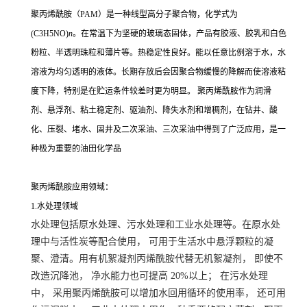
聚丙烯酰胺（PAM）是一种线型高分子聚合物，化学式为
(C3H5NO)
n
。在常温下为坚硬的玻璃态固体，产品有胶液、胶乳和白色
粉粒、半透明珠粒和薄片等。热稳定性良好。能以任意比例溶于水，水
溶液为均匀透明的液体。长期存放后会因聚合物缓慢的降解而使溶液粘
度下降，特别是在贮运条件较差时更为明显。 聚丙烯酰胺作为润滑
剂、悬浮剂、粘土稳定剂、驱油剂、降失水剂和增稠剂，在钻井、酸
化、压裂、堵水、固井及二次采油、三次采油中得到了广泛应用，是一
种极为重要的油田化学品
聚丙烯酰胺应用领域：
1.水处理领域
水处理包括原水处理、污水处理和工业水处理等。在原水处
理中与活性炭等配合使用， 可用于生活水中悬浮颗粒的凝
聚、澄清。用有机絮凝剂丙烯酰胺代替无机絮凝剂， 即使不
改造沉降池， 净水能力也可提高 20%以上； 在污水处理
中， 采用聚丙烯酰胺可以增加水回用循环的使用率， 还可用