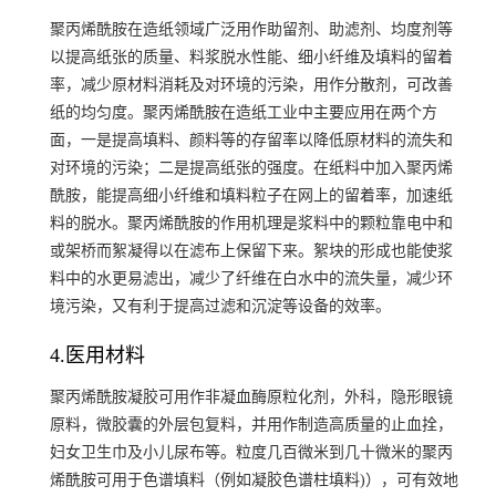
聚丙烯酰胺在造纸领域广泛用作助留剂、助滤剂、均度剂等
以提高纸张的质量、料浆脱水性能、细小纤维及填料的留着
率，减少原材料消耗及对环境的污染，用作分散剂，可改善
纸的均匀度。聚丙烯酰胺在造纸工业中主要应用在两个方
面，一是提高填料、颜料等的存留率以降低原材料的流失和
对环境的污染；二是提高纸张的强度。在纸料中加入聚丙烯
酰胺，能提高细小纤维和填料粒子在网上的留着率，加速纸
料的脱水。聚丙烯酰胺的作用机理是浆料中的颗粒靠电中和
或架桥而絮凝得以在滤布上保留下来。絮块的形成也能使浆
料中的水更易滤出，减少了纤维在白水中的流失量，减少环
境污染，又有利于提高过滤和沉淀等设备的效率。
4.医用材料
聚丙烯酰胺凝胶可用作非凝血酶原粒化剂，外科，隐形眼镜
原料，微胶囊的外层包复料，并用作制造高质量的止血拴，
妇女卫生巾及小儿尿布等。粒度几百微米到几十微米的聚丙
烯酰胺可用于色谱填料（例如凝胶色谱柱填料)），可有效地