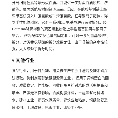
分离细胞色素等球形蛋白质。并能进一步对蛋白质脱盐、浓
缩等。聚丙烯酰胺树脂经 Mannich反应，在酰胺基侧链上经
亚甲基桥引入L-脯氨酸或L-羟脯氨酸，在与铜离子配位，得
到手性配体树脂，它对一系列DL-氨基酸进行有效拆分。经
Hofmann降解得到的聚乙烯胺树脂上手性氨基酸再与铜离子
络合， 作为配体交换色谱的固定相，可对一系列氨基酸进行
拆分，对芳香氨基酸的拆分效果尤佳，由于骨架的亲水性较
强，大大缩短了拆分时间。
5.其他行业
食品行业，用于甘蔗糖、甜菜糖生产中蔗汁澄清及糖浆磷浮
法提取。酶制剂发酵液絮凝澄清工业 ，还用于饲料蛋白的回
收、质量稳定、性能好，回收的蛋白粉对鸡的成活率提高和
增重、产蛋无不良影响，合成树脂涂料，土建灌浆材料堵
水，建材工业、提高水泥质量、建筑业胶粘剂，填缝修复及
堵水剂，土壤改良、电镀工业、印染工业等。