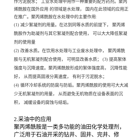
作污泥脱水； 工业水处理中用作一种重要的配方药剂。聚丙
烯酰胺在国外应用 的领域是水处理， 国内在此领域的应用正
在推广。聚丙烯酰胺在水处理中的主要作用:
(1) 减少絮凝剂的用量。在达到同等水质的前提下， 聚丙烯
酰胺作为助凝剂与其它絮凝剂配合使用， 可以大大降低絮凝
剂的使用量
(2) 改善水质。在饮用水处理与工业废水处理中， 聚丙烯酰
胺与无机絮凝剂配合使用， 可明显改善水质； (3) 提高絮体
强度与沉降速度。聚丙烯酰胺形成的絮体强度高， 沉降性能
好， 从而提高固液分离速度， 有利于污泥脱水；
(4) 循环冷却系统的防腐与防垢。聚丙烯酰胺的使用可大大减
少无机絮凝剂的用量， 从而避免无机物质在设备表面的沉
积， 减缓设备的腐蚀与结垢。
2.采油中的应用
聚丙烯酰胺是一类多功能的油田化学处理剂，
广泛用于石油开采的钻井、固井、完井、修