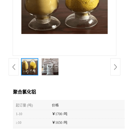
聚合氯化铝
起订量 (吨)
价格
1-10
￥
1700 /吨
≥10
￥
1650 /吨