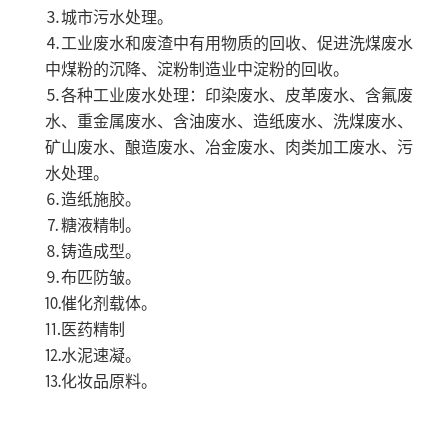
⒊城市污水处理。
⒋工业废水和废渣中有用物质的回收、促进洗煤废水
中煤粉的沉降、淀粉制造业中淀粉的回收。
⒌各种工业废水处理：印染废水、皮革废水、含氟废
水、重金属废水、含油废水、造纸废水、洗煤废水、
矿山废水、酿造废水、冶金废水、肉类加工废水、污
水处理。
⒍造纸施胶。
⒎糖液精制。
⒏铸造成型。
⒐布匹防皱。
⒑催化剂载体。
⒒医药精制
⒓水泥速凝。
⒔化妆品原料。