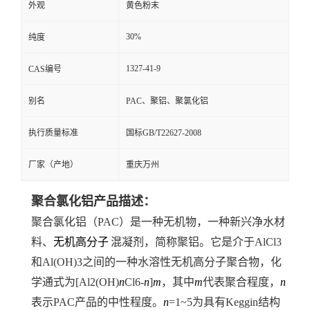
外观
黄色粉末
30%
纯度
1327-41-9
CAS编号
别名
PAC、聚铝、聚氯化铝
执行质量标准
国标GB/T22627-2008
厂家（产地）
重庆万州
聚合氯化铝产品描述：
聚合氯化铝（PAC）是一种无机物，一种新兴净水材
料、
无机高分子
混凝剂，简称聚铝。它是介于AlCl
3
和Al(OH)
3
之间的一种水溶性无机高分子聚合物，化
学通式为[Al
2
(OH)
n
Cl
6-
n
]
m
，其中
m
代表聚合程度，
n
表示PAC产品的中性程度。
n
=1~5为具有Keggin结构