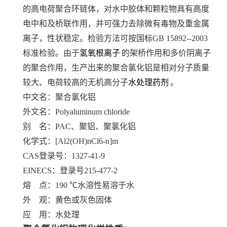
的高电荷聚合环链体，对水中胶体和颗粒物具有高度
电中和及桥联作用，并可强力去除微有毒物及重金属
离子，性状稳定。检验方法可按国标GB 15892--2003
标准检验。由于
氢氧根离子
的架桥作用和多价阴离子
的聚合作用，生产出来的聚合氯化铝是相对分子质量
较大、电荷较高的无机高分子
水处理药剂
。
中文名：聚合氯化铝
外文名：Polyaluminum chloride
别 名：PAC、聚铝、聚氯化铝
化学式：[Al
2
(OH)
n
Cl
6-n
]
m
CAS登录号：1327-41-9
EINECS：登录号215-477-2
熔 点：190 ℃水溶性易溶于水
外 观：黄色或灰色固体
应 用：水处理