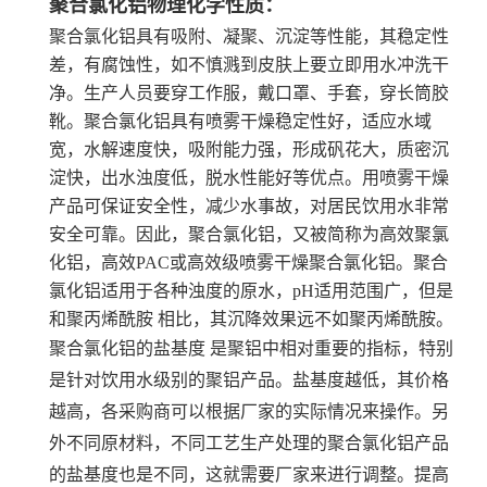
聚合氯化铝物理化学性质：
聚合氯化铝具有吸附、凝聚、沉淀等性能，其稳定性
差，有腐蚀性，如不慎溅到皮肤上要立即用水冲洗干
净。生产人员要穿工作服，戴口罩、手套，穿长筒胶
靴。聚合氯化铝具有喷雾干燥稳定性好，适应水域
宽，水解速度快，吸附能力强，形成矾花大，质密沉
淀快，出水浊度低，脱水性能好等优点。用喷雾干燥
产品可保证安全性，减少水事故，对居民饮用水非常
安全可靠。因此，聚合氯化铝，又被简称为高效聚氯
化铝，高效PAC或高效级喷雾干燥聚合氯化铝。聚合
氯化铝适用于各种浊度的原水，pH适用范围广，但是
和
聚丙烯酰胺
相比，其沉降效果远不如聚丙烯酰胺。
聚合氯化铝的
盐基度
是聚铝中相对重要的指标，特别
是针对饮用水级别的聚铝产品。盐基度越低，其价格
越高，各采购商可以根据厂家的实际情况来操作。另
外不同原材料，不同工艺生产处理的聚合氯化铝产品
的盐基度也是不同，这就需要厂家来进行调整。提高