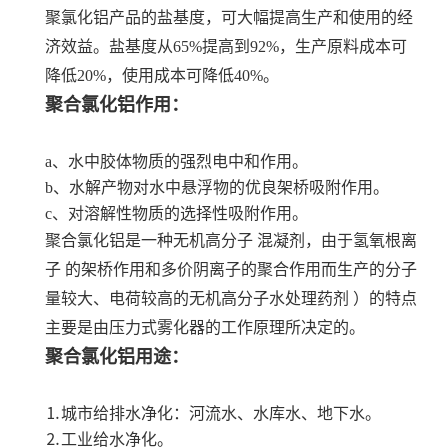
聚氯化铝产品的盐基度，可大幅提高生产和使用的经
济效益。盐基度从65%提高到92%，生产原料成本可
降低20%，使用成本可降低40%。
聚合氯化铝作用：
a、水中胶体物质的强烈电中和作用。
b、水解产物对水中悬浮物的优良架桥吸附作用。
c、对溶解性物质的选择性吸附作用。
聚合氯化铝是一种
无机高分子
混凝剂，由于
氢氧根离
子
的架桥作用和多价阴离子的聚合作用而生产的分子
量较大、电荷较高的无机高分子
水处理药剂
）的特点
主要是由压力式雾化器的工作原理所决定的。
聚合氯化铝用途：
⒈城市给排水净化：河流水、水库水、地下水。
⒉工业给水净化。