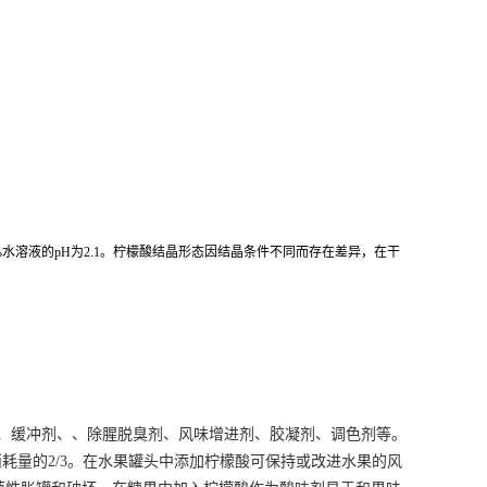
其2%水溶液的pH为2.1。柠檬酸结晶形态因结晶条件不同而存在差异，在干
剂、缓冲剂、、除腥脱臭剂、风味增进剂、胶凝剂、调色剂等。
量的2/3。在水果罐头中添加柠檬酸可保持或改进水果的风