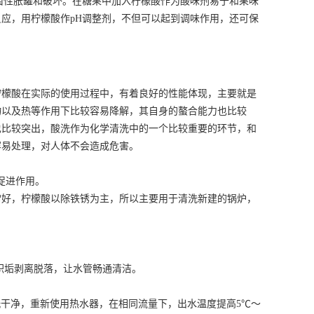
菌性胀罐和破坏。在糖果中加入柠檬酸作为酸味剂易于和果味
应，用柠檬酸作pH调整剂，不但可以起到调味作用，还可保
柠檬酸在实际的使用过程中，有着良好的性能体现，主要就是
物以及热等作用下比较容易降解，其自身的螯合能力也比较
也比较突出，酸洗作为化学清洗中的一个比较重要的环节，和
容易处理，对人体不会造成危害。
促进作用。
常好，柠檬酸以除铁锈为主，所以主要用于清洗新建的锅炉，
积垢剥离脱落，让水管畅通清洁。
洗干净，重新使用热水器，在相同流量下，出水温度提高5℃～