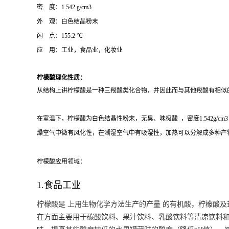
密 度：1.542 g/cm3
外 观：白色结晶粉末
闪 点：155.2 ℃
应 用：工业，食品业，化妆业
柠檬酸理化性质：
从结构上讲柠檬酸是一种三羧酸类化合物，并因此而与其他羧酸有相似
在室温下，柠檬酸为白色结晶性粉末，无臭、味极酸 ，密度1.542g/cm
燥空气中微有风化性，在潮湿空气中有吸湿性，加热可以分解成多种产
柠檬酸应用领域：
1.食品工业
柠檬酸是 上用生物化学方法生产的产量 的有机酸，柠檬酸
在方面主要用于碳酸饮料、果汁饮料、乳酸饮料等清凉饮料和