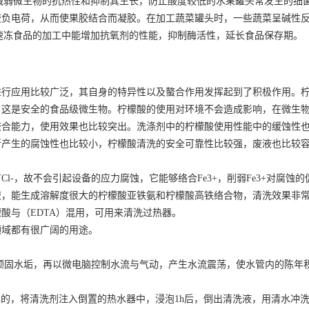
减弱微生物的抗热性和抑制其生长，防止酸度较低的水果罐头常发生的细
负电荷，从而使果胶结合而凝胶。在加工蔬菜罐头时，一些蔬菜呈碱性反
速冻食品的加工中能增加抗氧剂的性能，抑制酶活性，延长食品保存期。
进行应用比较广泛，其自身的特异性以及螯合作用发挥起到了积极作用。
，这是安全的食品级微生物。柠檬酸的使用对环境不会造成影响，在微生
螯合能力，使用效果也比较突出。洗涤剂中的柠檬酸使用性能中的缓蚀性
所产生的腐蚀性也比较小，柠檬酸清洗的安全可靠性比较强，废液也比较
-，故不会引起设备的应力腐蚀，它能够络合Fe3+，削弱Fe3+对腐蚀的
液，能生成溶解度很大的柠檬酸亚铁氨和柠檬酸高铁络合物，清洗效果非
酸与（EDTA）混用，可用来清洗过热器。
领域都有很广阔的用途。
顽固水垢，再以微电脑控制水流与气动，产生水流震荡，使水管内的陈年
年的，将清洗剂注入倒置的热水器中，浸泡1h后，倒出清洗液，用清水冲