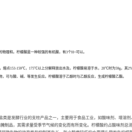
的物理和。柠檬酸是一种较强的有机酸，有3个H+可以。
3，熔点153-159℃，175℃以上分解释放出水及。柠檬酸易溶于水，20℃时为59g，
物，可与酸、碱、等发生反应。柠檬酸溶于乙醇时与乙醇反应，生成柠檬酸乙酯。
及盐类是发酵行业的支柱产品之一，主要用于食品工业，如酸味剂、增溶
腌制品，其需求量受季节气候的变化而有所变化。柠檬酸约占酸味剂总消耗