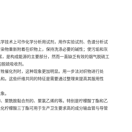
化学技术上可作化学分析用试剂，用作实验试剂、色谱分析试
污染物重新附着在织物上，保持洗涤必要的碱性；使污垢和灰
富，是构成能源的主要部分，然而一直缺乏有效的烟气脱硫工
的脱硫吸收剂。
原牲催化剂时，这种现象更加明显。用一步法对织物进行处
毛和。这些纤维共同的特征是需要通过整理来提高其服用性
现象。
的、聚酰胺黏合剂的、聚氯乙烯的等。特别是柠檬酸丁酯和乙
酰化柠檬酸三丁酯可用于生产卫生要求高的成分输血管与导管