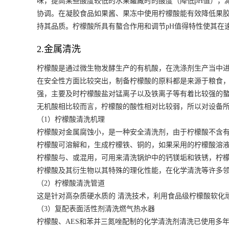
味，提高某些酸度较低的水果罐藏时的酸度（降低pH值），
协调。在凝胶食品如果酱、果冻中使用柠檬酸能有效降低果胶
持其品质。柠檬酸所具有螯合作用和调节pH值得特性使其在
2.金属清洗
柠檬酸是通过微生物发酵生产的有机酸，在洗涤剂生产当中
在安全性方面比较突出，制备柠檬酸的原料都是来源于粮食
强，主要及时柠檬酸盐对锰离子以及铁离子等有着比较强的
无机酸相比较而言，柠檬酸的酸性相对比较弱，所以对设备
（1）柠檬酸清洗机理
柠檬酸对金属腐蚀小，是一种安全清洗剂，由于柠檬酸不含有Cl
柠檬酸可溶解和，生成柠檬铁、铜的，如果采用的柠檬酸溶
柠檬酸与、或混用，可用来清洗锅炉中的钙镁垢和铁锈，柠檬
柠檬酸及其衍生物以其特殊的理化性能，在化学清洗等许多
（2）柠檬酸清洗管道
这是针对高杂质硬水质的 清洗技术，利用食品级柠檬酸软化
（3）复配表面活性剂清洗燃气热水器
柠檬酸、AES和苯并三氮唑配制的化学清洗剂清洗已使用多