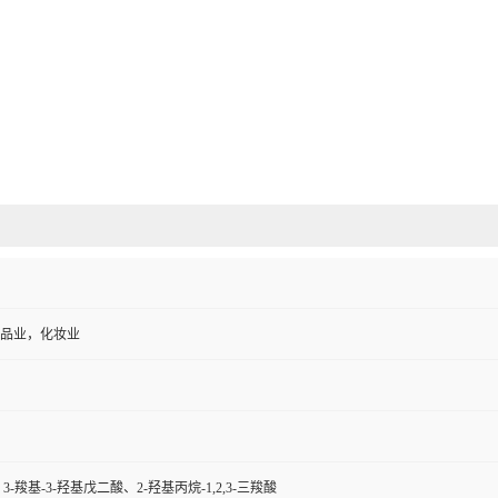
品业，化妆业
3-羧基-3-羟基戊二酸、2-羟基丙烷-1,2,3-三羧酸