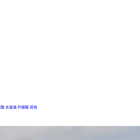
羟酸
水玻璃
柠檬酸
其他