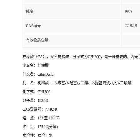
99%
纯度
77-92-9
CAS编号
有效物质含量
柠檬酸（CA），又名枸橼酸，分子式为C?H?O?，是一种重要的，为无色
中文名：柠檬酸
外文名：Citric Acid
别 名：枸橼酸 、3-羧基-3-羟基戊二酸、2-羟基丙烷-1,2,3-三羧酸
化学式：C?H?O?
分子量：192.13
CAS登录号：77-92-9
熔 点：153 至 159 ℃
沸 点：175 ℃(分解)
水溶性：易溶于水