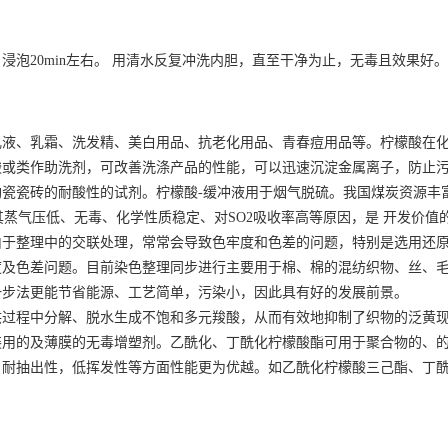
泡20min左右。 用清水反复冲洗内胆，直至干净为止，无毒且效果好。
乳液、乳霜、洗发精、美白用品、抗老化用品、青春痘用品等。柠檬酸在
酸或类作助洗剂，可改善洗涤产品的性能，可以迅速沉淀金属离子，防止
瓷瓷砖的耐酸性的试剂。柠檬酸-缓冲液用于烟气脱硫。我国煤炭资源丰
其蒸气压低、无毒、化学性质稳定、对SO2吸收率高等原因，是 开发价值
由于整理中的交联处理，常常会导致色牢度和色差的问题，特别是选用还
度及色差问题。目前染色整理同步进行主要用于棉、棉的混纺织物、丝、
一步法更能节省能源、工艺简单，污染小，因此具有好的发展前景。
烘过程中分解、脱水生成不饱和多元羧酸，从而有效地抑制了织物的泛黄
装用的及薄膜的无毒增塑剂。乙酰化、丁酰化柠檬酸酯可用于聚合物的、
，耐抽出性，低挥发性等方面性能更为优越。如乙酰化柠檬酸三己酯、丁