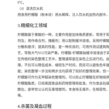
8℃。
（4）清洗饮水机
用食用柠檬酸（粉末状）用水稀释，注入饮水机加热内胆中，浸
3.精细化工领域
柠檬酸属于果酸的一种，主要作用是加快角质更新，常用于
剂及；用作络合剂，掩蔽剂；用以配制缓冲溶液。采用柠檬
分散和悬浮；提高的性能，是一种优良的；可用作测试建筑陶
艺，导致大气SO2污染严重。柠檬酸-柠檬酸钠缓冲溶液由于
在传统的染色整理工艺中，整理通常是在染色之后进行的。
理，不仅可以降低成本、缩短生产时间，而目可以避免色牢
能；染色整理一步法和两步法均获得了较好的整理效果，但
柠檬酸可作为无甲醛染色整理剂。可以防止柠檬酸在织物焙
柠檬酸酯类，已经美国食品和药物管理局批准，作为食品包
酰化，是举世公认的无毒增塑剂。本身除无毒外，在相容性
等。
4.杀菌及凝血过程