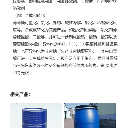
硫酸铬，即制成铬鞣液，鞣液经浓缩、干燥后，可得到粉状
铬鞣剂。
（四）合成和转化
葡萄糖可氢化、氧化、异构、碱性降解、酯化、乙缩醛化反
应等，合成或转化为其他产品。如氢化制山梨醇；氧化制葡
萄糖醛酸、二酸等，并可进一步制成酸钙、酸钠、酸锌以及
葡萄糖酸δ内酯；异构化为F42、F55、F90果葡糖浆和结晶果
糖；也可异构化为甘露糖（生产甘露糖醇原料），其中山梨
醇可进一步生成
维生素C
，被广泛应用于临床 ，而且甘露醇
15%在临床作为一种安全有效的降低颅内压药物，来 脑水肿
和青光眼
相关产品：