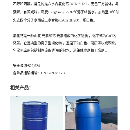
乙醇和丙酮。常见的是六水合氯化钙CaCl2·6H2O，无色三方晶体，易
潮解，有苦咸味，密度1.71g/cm3，29.92℃溶于结晶水。加热至30℃时
失去四个分子水而成二水合物(CaCl2·2H2O)，系白色..
氯化钙是一种由氯 元素和钙 元素组成的化学物质 ，化学式为CaCl2，
微苦。它是典型的离子型卤化物 ，室温下为白色、硬质碎块或颗粒。
它常见应用包括制冷设备 所用的盐水、道路融冰剂和干燥剂 。
安全说明:S22;S24
危险品运输编号：UN 1789 8/PG 3
相关产品：