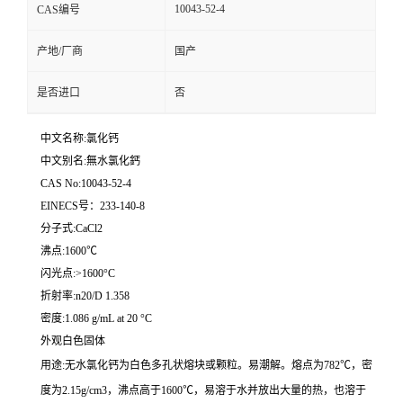
10043-52-4
CAS编号
产地/厂商
国产
是否进口
否
中文名称:氯化钙
中文别名:無水氯化鈣
CAS No:10043-52-4
EINECS号：233-140-8
分子式:CaCl2
沸点:1600℃
闪光点:>1600°C
折射率:n20/D 1.358
密度:1.086 g/mL at 20 °C
外观白色固体
用途:无水氯化钙为白色多孔状熔块或颗粒。易潮解。熔点为782℃，密
度为2.15g/cm3，沸点高于1600℃，易溶于水并放出大量的热，也溶于