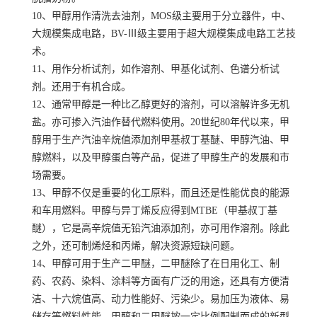
10、甲醇用作清洗去油剂，MOS级主要用于分立器件，中、
大规模集成电路，BV-Ⅲ级主要用于超大规模集成电路工艺技
术。
11、用作分析试剂，如作溶剂、甲基化试剂、色谱分析试
剂。还用于有机合成。
12、通常甲醇是一种比乙醇更好的溶剂，可以溶解许多无机
盐。亦可掺入汽油作替代燃料使用。20世纪80年代以来，甲
醇用于生产汽油辛烷值添加剂甲基叔丁基醚、甲醇汽油、甲
醇燃料，以及甲醇蛋白等产品，促进了甲醇生产的发展和市
场需要。
13、甲醇不仅是重要的化工原料，而且还是性能优良的能源
和车用燃料。甲醇与异丁烯反应得到MTBE（甲基叔丁基
醚），它是高辛烷值无铅汽油添加剂，亦可用作溶剂。除此
之外，还可制烯烃和丙烯，解决资源短缺问题。
14、甲醇可用于生产二甲醚，二甲醚除了在日用化工、制
药、农药、染料、涂料等方面有广泛的用途，还具有方便清
洁、十六烷值高、动力性能好、污染少。易加压为液体、易
储存等燃料性能。甲醇和二甲醚按一定比例配制而成的新型