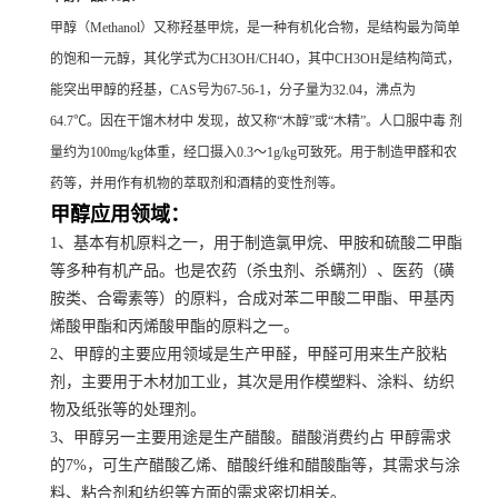
甲醇（Methanol）又称羟基甲烷，是一种有机化合物，是结构最为简单
的饱和一元醇，其化学式为CH
3
OH/CH
4
O，其中CH
3
OH是结构简式，
能突出甲醇的羟基，CAS号为67-56-1，分子量为32.04，沸点为
64.7℃。因在干馏木材中 发现，故又称“木醇”或“木精”。人口服中毒 剂
量约为100mg/kg体重，经口摄入0.3～1g/kg可致死。用于制造甲醛和农
药等，并用作有机物的萃取剂和酒精的变性剂等。
甲醇应用领域：
1、基本有机原料之一，用于制造氯甲烷、甲胺和硫酸二甲酯
等多种有机产品。也是农药（杀虫剂、杀螨剂）、医药（磺
胺类、合霉素等）的原料，合成对苯二甲酸二甲酯、甲基丙
烯酸甲酯和丙烯酸甲酯的原料之一。
2、甲醇的主要应用领域是生产甲醛，甲醛可用来生产胶粘
剂，主要用于木材加工业，其次是用作模塑料、涂料、纺织
物及纸张等的处理剂。
3、甲醇另一主要用途是生产醋酸。醋酸消费约占 甲醇需求
的7%，可生产醋酸乙烯、醋酸纤维和醋酸酯等，其需求与涂
料、粘合剂和纺织等方面的需求密切相关。