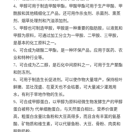
4、甲醇可用于制造甲酸甲酯，甲酸甲酯可用于生产甲酸、甲
酰胺和其他精细化工产品，还可用作杀虫剂、杀菌剂、熏蒸
剂、烟草处理剂和汽油添加剂。
5、甲醇也可制造甲胺，甲胺是一种重要的脂肪胺，以液氮和
甲醇为原料，可通过加工分立为一甲胺、二甲胺、三甲胺，
是基本的化工原料之一。
6、可合成为碳酸二甲酯，是一种环保产品，应用于医药、农
业和特种行业等。
7、可合成为乙二醇，是石化中间原料之一，可用于生产聚酯
和防冻剂。
8、可用于制造生长促进剂。可以使作物大量增产，保持枝叶
鲜嫩、茁壮茂盛、在夏天也不会枯萎，可大量减少灌溉用
水，有利于旱地作物的生长。
9、可合成甲醇蛋白，以甲醇为原料经微生物发酵生产的甲醇
蛋白被称为 代单细胞蛋白，与天然蛋白相比，营养价值更
高，粗蛋白含量比鱼粉和大豆高得多，而且含有丰富的氨基
酸、矿物质和维生素，可以代替鱼粉、大豆、骨粉、肉类和
脱脂奶粉。