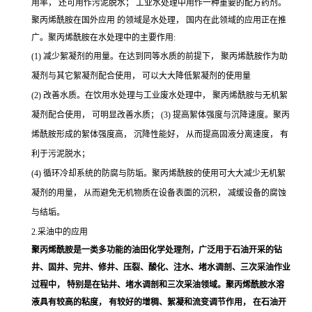
用率， 还可用作污泥脱水； 工业水处理中用作一种重要的配方药剂。
聚丙烯酰胺在国外应用 的领域是水处理， 国内在此领域的应用正在推
广。聚丙烯酰胺在水处理中的主要作用:
(1) 减少絮凝剂的用量。在达到同等水质的前提下， 聚丙烯酰胺作为助
凝剂与其它絮凝剂配合使用， 可以大大降低絮凝剂的使用量
(2) 改善水质。在饮用水处理与工业废水处理中， 聚丙烯酰胺与无机絮
凝剂配合使用， 可明显改善水质； (3) 提高絮体强度与沉降速度。聚丙
烯酰胺形成的絮体强度高， 沉降性能好， 从而提高固液分离速度， 有
利于污泥脱水；
(4) 循环冷却系统的防腐与防垢。聚丙烯酰胺的使用可大大减少无机絮
凝剂的用量， 从而避免无机物质在设备表面的沉积， 减缓设备的腐蚀
与结垢。
2.采油中的应用
聚丙烯酰胺是一类多功能的油田化学处理剂，广泛用于石油开采的钻
井、固井、完井、修井、压裂、酸化、注水、堵水调剖、三次采油作业
过程中， 特别是在钻井、堵水调剖和三次采油领域。聚丙烯酰胺水溶
液具有较高的粘度， 有较好的增稠、絮凝和流变调节作用， 在石油开