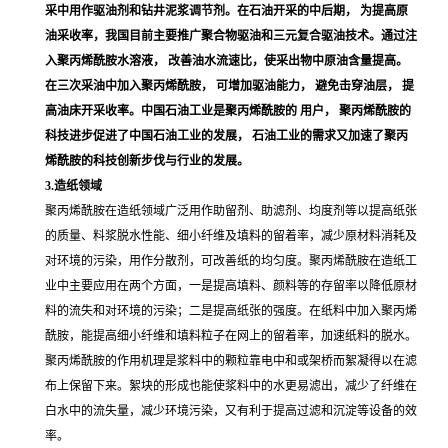
采中用作驱油剂和钻井泥浆调节剂。在石油开采的中后期， 为提高原
油采收率，我国目前主要推广聚合物驱油和三元复合驱油技术。通过注
入聚丙烯酰胺水溶液， 改善油水流速比，使采出物中原油含量提高。
在三次采油中加入聚丙烯酰胺， 可增加驱油能力， 避免击穿油层， 提
高油床开采收率。中国石油工业是聚丙烯酰胺的 用户， 聚丙烯酰胺的
科技进步促进了中国石油工业的发展， 石油工业的需求又加速了聚丙
烯酰胺的科技创新步伐与行业的发展。
3.造纸领域
聚丙烯酰胺在造纸领域广泛用作助留剂、助滤剂、均度剂等以提高纸张
的质量、料浆脱水性能、细小纤维及填料的留着率，减少原材料消耗及
对环境的污染，用作分散剂，可改善纸的均匀度。聚丙烯酰胺在造纸工
业中主要应用在两个方面，一是提高填料、颜料等的存留率以降低原材
料的流失和对环境的污染；二是提高纸张的强度。在纸料中加入聚丙烯
酰胺，能提高细小纤维和填料粒子在网上的留着率，加速纸料的脱水。
聚丙烯酰胺的作用机理是浆料中的颗粒靠电中和或架桥而絮凝得以在滤
布上保留下来。絮块的形成也能使浆料中的水更易滤出，减少了纤维在
白水中的流失量，减少环境污染，又有利于提高过滤和沉淀等设备的效
率。