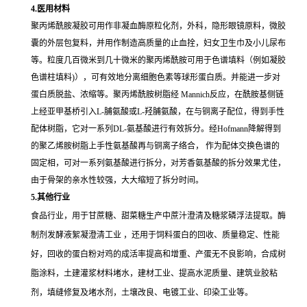
4.医用材料
聚丙烯酰胺凝胶可用作非凝血酶原粒化剂，外科，隐形眼镜原料，微胶
囊的外层包复料，并用作制造高质量的止血拴，妇女卫生巾及小儿尿布
等。粒度几百微米到几十微米的聚丙烯酰胺可用于色谱填料（例如凝胶
色谱柱填料)），可有效地分离细胞色素等球形蛋白质。并能进一步对
蛋白质脱盐、浓缩等。聚丙烯酰胺树脂经 Mannich反应，在酰胺基侧链
上经亚甲基桥引入L-脯氨酸或L-羟脯氨酸，在与铜离子配位，得到手性
配体树脂，它对一系列DL-氨基酸进行有效拆分。经Hofmann降解得到
的聚乙烯胺树脂上手性氨基酸再与铜离子络合， 作为配体交换色谱的
固定相，可对一系列氨基酸进行拆分，对芳香氨基酸的拆分效果尤佳，
由于骨架的亲水性较强，大大缩短了拆分时间。
5.其他行业
食品行业，用于甘蔗糖、甜菜糖生产中蔗汁澄清及糖浆磷浮法提取。酶
制剂发酵液絮凝澄清工业 ，还用于饲料蛋白的回收、质量稳定、性能
好，回收的蛋白粉对鸡的成活率提高和增重、产蛋无不良影响，合成树
脂涂料，土建灌浆材料堵水，建材工业、提高水泥质量、建筑业胶粘
剂，填缝修复及堵水剂，土壤改良、电镀工业、印染工业等。