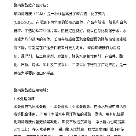
聚丙烯酰胺产品介绍：
聚丙烯酰胺（PAM）是一种线型高分子聚合物，化学式为
(C3H5NO)n。在常温下为坚硬的玻璃态固体，产品有胶液、胶乳和白色
粉粒、半透明珠粒和薄片等。热稳定性良好。能以任意比例溶于水，水
溶液为均匀透明的液体。长期存放后会因聚合物缓慢的降解而使溶液粘
度下降，特别是在贮运条件较差时更为明显。 聚丙烯酰胺作为润滑
剂、悬浮剂、粘土稳定剂、驱油剂、降失水剂和增稠剂，在钻井、酸
化、压裂、堵水、固井及二次采油、三次采油中得到了广泛应用，是一
种极为重要的油田化学品
聚丙烯酰胺应用领域：
1.水处理领域
水处理包括原水处理、污水处理和工业水处理等。在原水处理中与活性
炭等配合使用， 可用于生活水中悬浮颗粒的凝聚、澄清。用有机絮凝
剂丙烯酰胺代替无机絮凝剂， 即使不改造沉降池， 净水能力也可提高
20%以上； 在污水处理中， 采用聚丙烯酰胺可以增加水回用循环的使