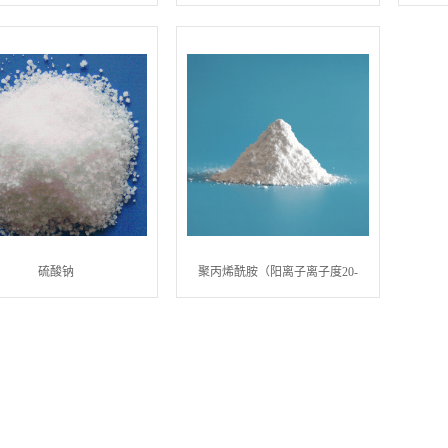
硫酸钠
聚丙烯酰胺（阳离子离子度20-
40）