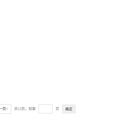
一页>
共13页，到第
页