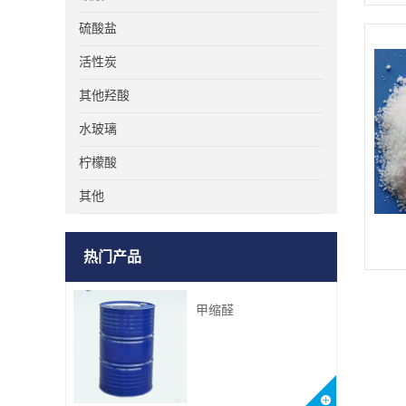
硫酸盐
活性炭
其他羟酸
水玻璃
柠檬酸
其他
热门产品
甲缩醛