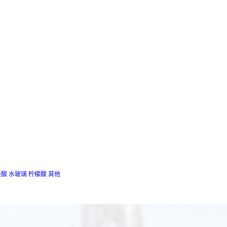
羟酸
水玻璃
柠檬酸
其他